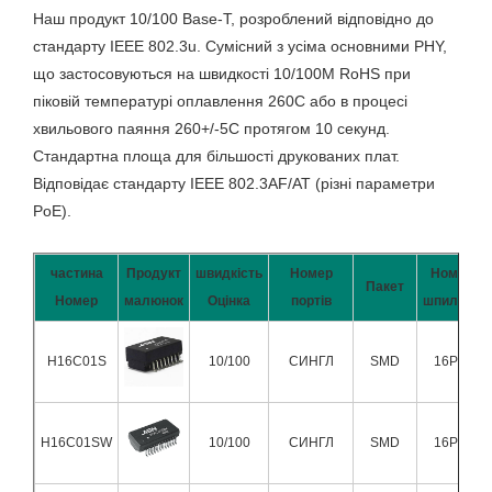
Наш продукт 10/100 Base-T, розроблений відповідно до
стандарту IEEE 802.3u. Сумісний з усіма основними PHY,
що застосовуються на швидкості 10/100M RoHS при
піковій температурі оплавлення 260C або в процесі
хвильового паяння 260+/-5C протягом 10 секунд.
Стандартна площа для більшості друкованих плат.
Відповідає стандарту IEEE 802.3AF/AT (різні параметри
PoE).
частина
Продукт
швидкість
Номер
Номер
Пакет
Номер
малюнок
Оцінка
портів
шпильок
H16C01S
10/100
СИНГЛ
SMD
16Pin
H16C01SW
10/100
СИНГЛ
SMD
16Pin