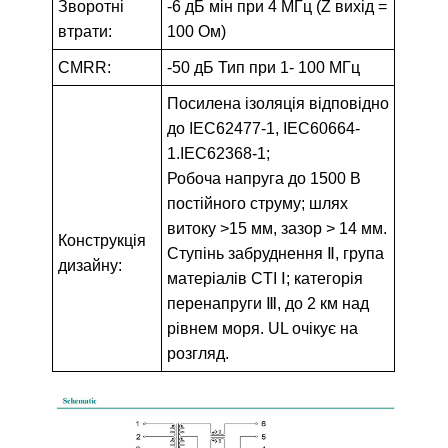
Зворотні
-6 дБ мін при 4 МГц (Z вихід =
втрати:
100 Ом)
CMRR:
-50 дБ Тип при 1- 100 МГц
Посилена ізоляція відповідно
до IEC62477-1, IEC60664-
1.IEC62368-1;
Робоча напруга до 1500 В
постійного струму; шлях
витоку >15 мм, зазор > 14 мм.
Конструкція
Ступінь забруднення Ⅱ, група
дизайну:
матеріалів CTI Ⅰ; категорія
перенапруги Ⅲ, до 2 км над
рівнем моря. UL очікує на
розгляд.