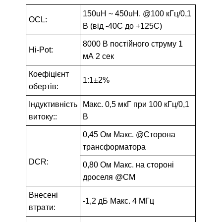
150uH ~ 450uH. @100 кГц/0,1
OCL:
В (від -40C до +125C)
8000 В постійного струму 1
Hi-Pot:
мА 2 сек
Коефіцієнт
1:1±2%
обертів:
Індуктивність
Макс. 0,5 мкГ при 100 кГц/0,1
витоку::
В
0,45 Ом Макс. @Сторона
трансформатора
DCR:
0,80 Ом Макс. на стороні
дроселя @CM
Внесені
-1,2 дБ Макс. 4 МГц
втрати: