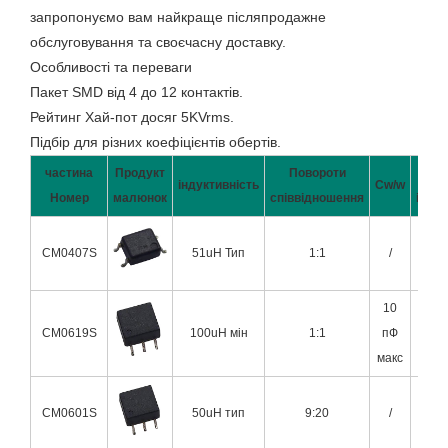
запропонуємо вам найкраще післяпродажне
обслуговування та своєчасну доставку.
Особливості та переваги
Пакет SMD від 4 до 12 контактів.
Рейтинг Хай-пот досяг 5KVrms.
Підбір для різних коефіцієнтів обертів.
частина
Продукт
Повороти
В
індуктивність
Cw/w
Номер
малюнок
співвідношення
індук
CM0407S
51uH Тип
1:1
/
2,0 
10
CM0619S
100uH мін
1:1
пФ
0,11 
макс
CM0601S
50uH тип
9:20
/
1u