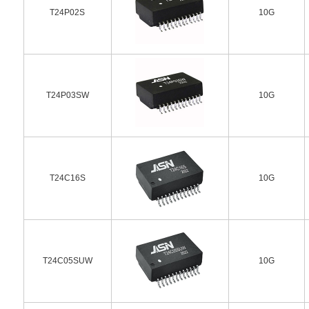
T24P02S
10G
T24P03SW
10G
T24C16S
10G
T24C05SUW
10G