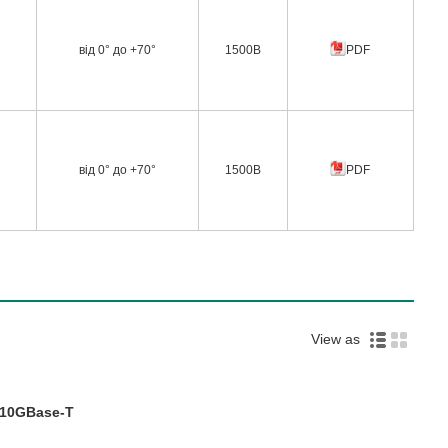
від 0° до +70°
1500В
PDF
від 0° до +70°
1500В
PDF
View as
10GBase-T