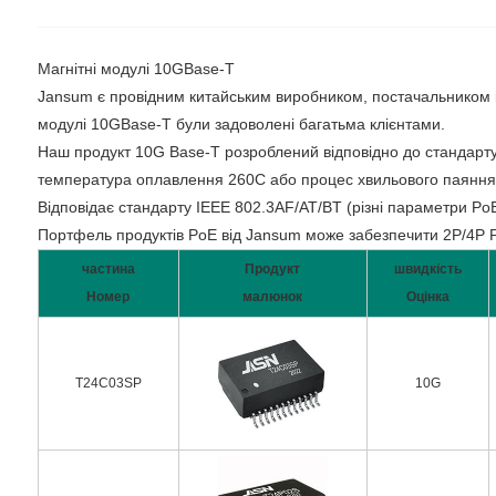
Магнітні модулі 10GBase-T
Jansum є провідним китайським виробником, постачальником і 
модулі 10GBase-T були задоволені багатьма клієнтами.
Наш продукт 10G Base-T розроблений відповідно до стандарту 
температура оплавлення 260C або процес хвильового паяння 
Відповідає стандарту IEEE 802.3AF/AT/BT (різні параметри PoE
Портфель продуктів PoE від Jansum може забезпечити 2P/4P 
частина
Продукт
швидкість
Номер
малюнок
Оцінка
T24C03SP
10G