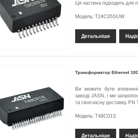
Ця частина підходить для 
Модель: T24C05SUW
Детальніше
Наді
Трансформатор Ethernet 10
Ви можете бути впевнені
заводі JASN, і ми запроп
та своєчасну доставку. PN
Модель: T48C01S
Детальніше
Наді