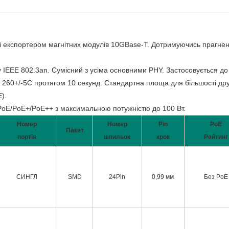
експортером магнітних модулів 10GBase-T. Дотримуючись прагнення 
IEEE 802.3an. Сумісний з усіма основними PHY. Застосовується до 1
260+/-5C протягом 10 секунд. Стандартна площа для більшості дру
).
PoE/PoE+/PoE++ з максимальною потужністю до 100 Вт.
Номер
Номер
Pin
PoE
Пакет
портів
шпильок
крок
Рейтинг
СИНГЛ
SMD
24Pin
0,99 мм
Без PoE