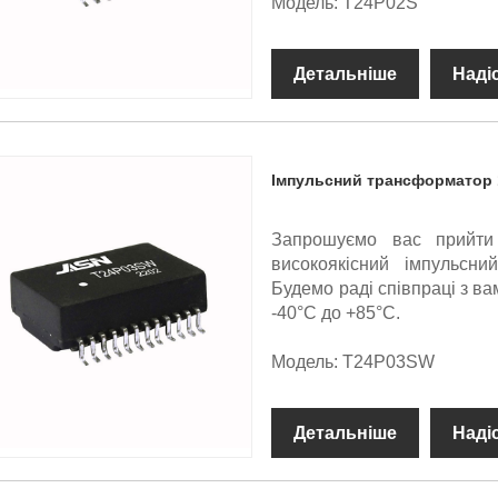
Модель: T24P02S
Детальніше
Наді
Імпульсний трансформатор
Запрошуємо вас прийти
високоякісний імпульсн
Будемо раді співпраці з в
-40°C до +85°C.
Модель: T24P03SW
Детальніше
Наді