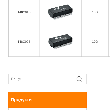
T48C01S
10G
T48C02S
10G
Продукти