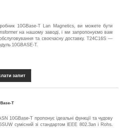
робник 10GBase-T Lan Magnetics, ви можете бути
ansformer на нашому заводі, і ми запропонуємо вам
обслуговування та своєчасну доставку. T24C16S —
одуль 10GBASE-T.
слати запит
GBase-T
SN 10GBase-T пропонує ідеальні функції та чудову
5SUW сумісний зі стандартом IEEE 802.3an і Rohs.