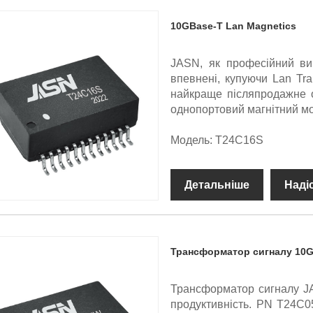
10GBase-T Lan Magnetics
JASN, як професійний ви
впевнені, купуючи Lan Tr
найкраще післяпродажне 
однопортовий магнітний м
Модель: T24C16S
Детальніше
Наді
Трансформатор сигналу 10
Трансформатор сигналу JA
продуктивність. PN T24C0