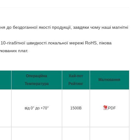
до бездоганної якості продукції, завдяки чому наші магнітні
0-гігабітної швидкості локальної мережі RoHS, пікова
кованих плат.
Операційна
Хай-пот
Малювання
Температура
Рейтинг
від 0° до +70°
1500В
PDF