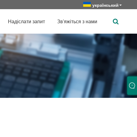
український
Надіслати запит
Зв'яжіться з нами