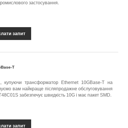
промислового застосування.
слати запит
GBase-T
, купуючи трансформатор Ethernet 10GBase-T на
онуємо вам найкраще післяпродажне обслуговування
 T48C01S забезпечує швидкість 10G і має пакет SMD.
слати запит