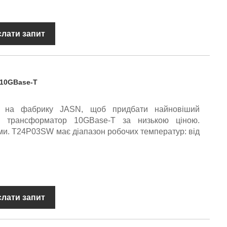
слати запит
 10GBase-T
 на фабрику JASN, щоб придбати найновіший
ий трансформатор 10GBase-T за низькою ціною.
ами. T24P03SW має діапазон робочих температур: від
слати запит