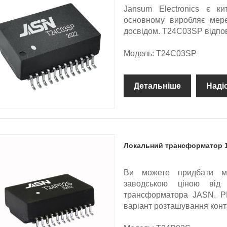
Jansum Electronics є к
основному виробляє мер
досвідом. T24C03SP відпов
Модель: T24C03SP
Детальніше
Наді
Локальний трансформатор 
Ви можете придбати м
заводською ціною від 
трансформатора JASN. P
варіант розташування конт