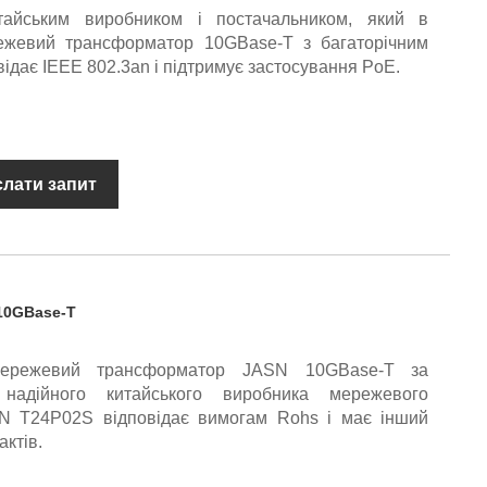
итайським виробником і постачальником, який в
ежевий трансформатор 10GBase-T з багаторічним
ідає IEEE 802.3an і підтримує застосування PoE.
слати запит
10GBase-T
ережевий трансформатор JASN 10GBase-T за
надійного китайського виробника мережевого
N T24P02S відповідає вимогам Rohs і має інший
актів.