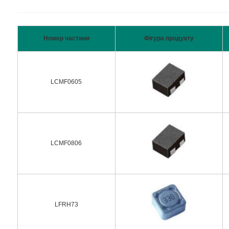
Номер частини
Фігура продукту
LCMF0605
LCMF0806
LFRH73