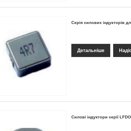
Серія силових індукторів 
Детальніше
Наді
Силові індуктори серії LFD