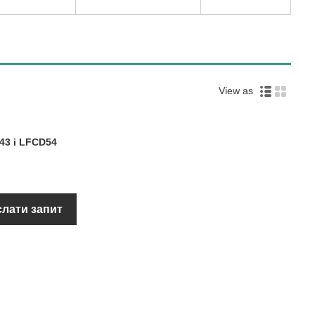
View as
43 і LFCD54
слати запит