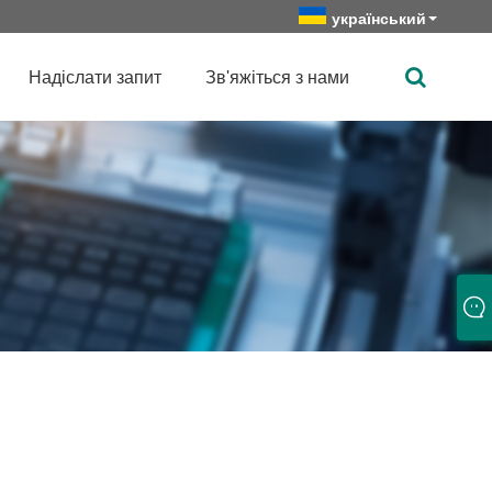
український
Надіслати запит
Зв'яжіться з нами