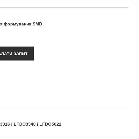
для формування SMD
слати запит
O3316 і LFDO3340 і LFDO5022