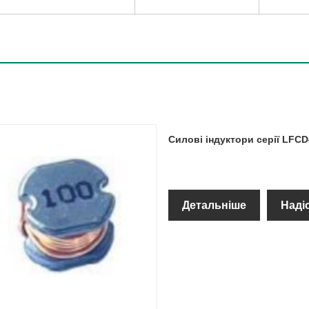
Силові індуктори серії LFCD
Детальніше
Наді