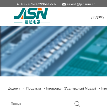
+86-769-86299641-602
sales1@jansum.cn
додому
Додому
>
Продукти
>
Інтегровані З'єднувальні Модулі
>
Інт