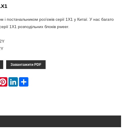
1X1
 і постачальником роз’ємів серії 1X1 у Китаї. У нас багато
 серії 1X1 розподільних блоків pweer.
2Y
2Y
Завантажити PDF
hatsApp
Pinterest
LinkedIn
Share