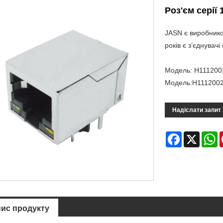
Роз'єм серії 
JASN є виробником
років є з’єднувачі
Модель: H111200
Модель:H111200
Надіслати запит
Facebook
X
W
ис продукту