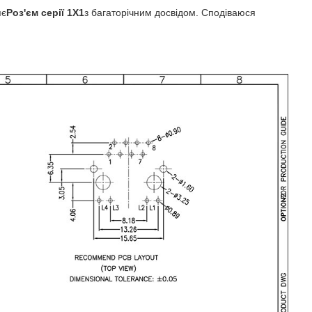
яє
Роз'єм серії 1X1
з багаторічним досвідом. Сподіваюся