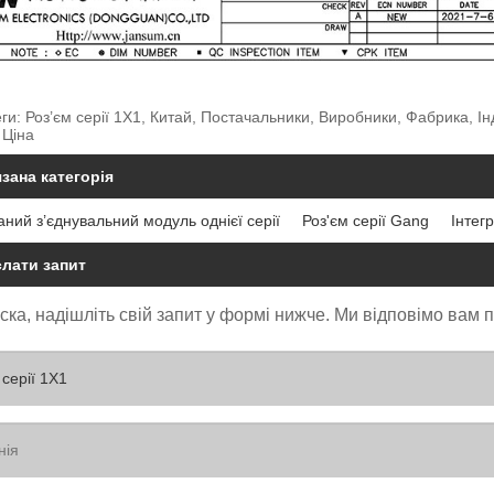
еги: Роз’єм серії 1X1, Китай, Постачальники, Виробники, Фабрика, 
 Ціна
зана категорія
аний з’єднувальний модуль однієї серії
Роз'єм серії Gang
Інтег
слати запит
ска, надішліть свій запит у формі нижче. Ми відповімо вам 