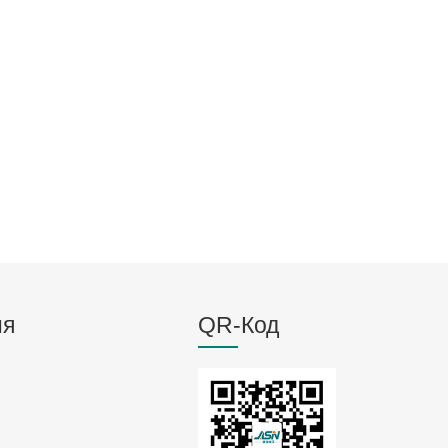
ня
QR-Код