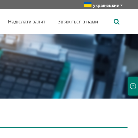
український
Надіслати запит
Зв'яжіться з нами