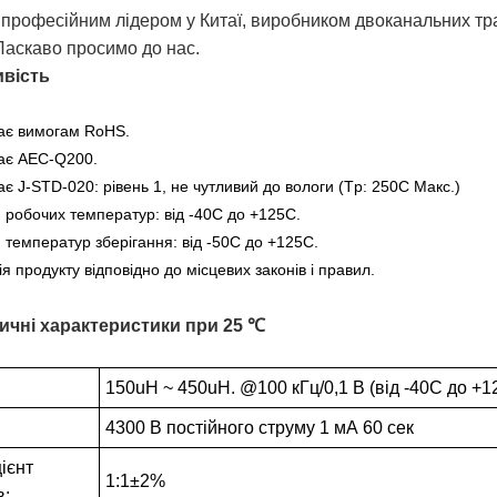
 професійним лідером у Китаї, виробником двоканальних т
Ласкаво просимо до нас.
вість
дає вимогам RoHS.
дає AEC-Q200.
ає J-STD-020: рівень 1, не чутливий до вологи (Tp: 250C Макс.)
 робочих температур: від -40С до +125С.
 температур зберігання: від -50С до +125С.
ія продукту відповідно до місцевих законів і правил.
ичні характеристики при 25 ℃
150uH ~ 450uH. @100 кГц/0,1 В (від -40C до +1
4300 В постійного струму 1 мА 60 сек
ієнт
1:1±2%
в: