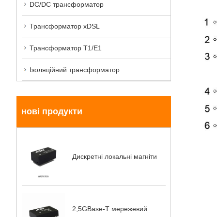
DC/DC трансформатор
Трансформатор xDSL
Трансформатор T1/E1
Ізоляційний трансформатор
нові продукти
Дискретні локальні магніти
2,5GBase-T мережевий