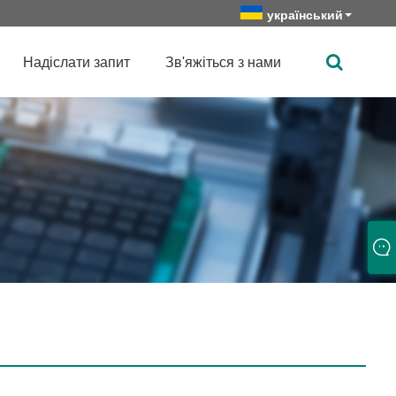
український
Надіслати запит
Зв'яжіться з нами