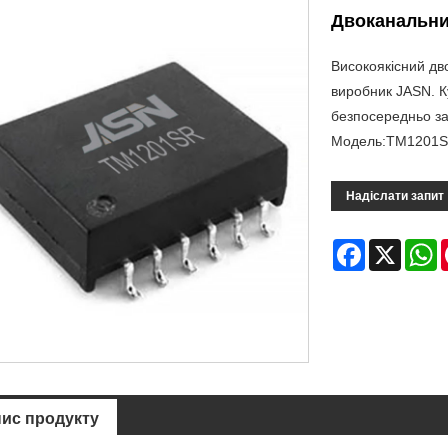
Двоканальн
Високоякісний д
виробник JASN. К
безпосередньо за
Модель:TM1201
Надіслати запит
Facebook
X
W
ис продукту