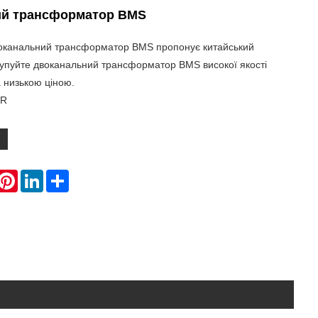
ий трансформатор BMS
воканальний трансформатор BMS пропонує китайський
упуйте двоканальний трансформатор BMS високої якості
 низькою ціною.
SR
hatsApp
Pinterest
LinkedIn
Share