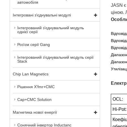
автомобіля
JASN є
ціною. 
Інтегровані з'єднувальні модулі
Особли
Інтегрований з’єднувальний модуль
однієї серії
Відпові
Відпові
Роз'єм серії Gang
Відповід
Діапазон
Інтегрований з'єднувальний модуль серії
Stack
Діапазон
Утилізац
Chip Lan Magnetics
Електр
Рішення X'fmr+CMC
OCL:
Cap+CMC Solution
Hi-Pot:
Магнетика нової енергії
Коефіц
Сонячний інвертор Inductanc
оберті