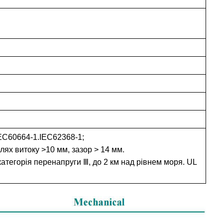
IEC60664-1.IEC62368-1;
лях витоку >10 мм, зазор > 14 мм.
 категорія перенапруги Ⅲ, до 2 км над рівнем моря. UL