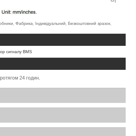
бники, Фабрика, Індивідуальний, Безкоштовний зразок,
ор сигналу BMS
протягом 24 годин.