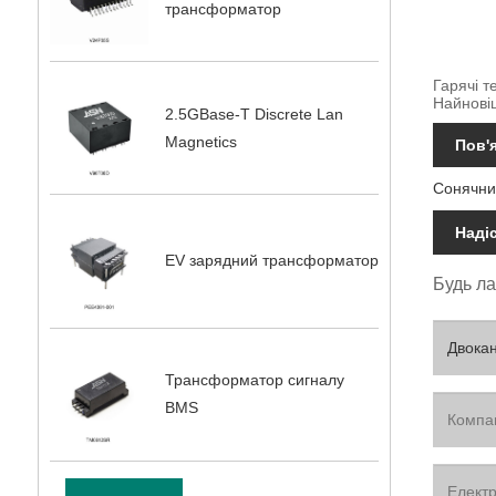
трансформатор
Гарячі т
Найнові
2.5GBase-T Discrete Lan
Magnetics
Пов'я
Сонячний
Наді
EV зарядний трансформатор
Будь ла
Трансформатор сигналу
BMS