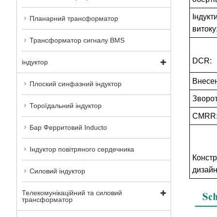
Індукт
Планарний трансформатор
витоку:
Трансформатор сигналу BMS
DCR:
індуктор
Внесен
Плоский синфазний індуктор
Зворот
Тороїдальний індуктор
CMRR
Бар Ферритовий Inducto
Індуктор повітряного сердечника
Констр
дизайн
Силовий індуктор
Телекомунікаційний та силовий
трансформатор