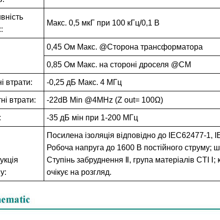
ивність
Макс. 0,5 мкГ при 100 кГц/0,1 В
:
0,45 Ом Макс. @Сторона трансформатора
0,85 Ом Макс. на стороні дроселя @CM
і втрати:
-0,25 дБ Макс. 4 МГц
ні втрати:
-22dB Min @4MHz (Z out= 100Ω)
:
-35 дБ мін при 1-200 МГц
Посилена ізоляція відповідно до IEC62477-1, 
Робоча напруга до 1600 В постійного струму; ш
укція
Ступінь забруднення Ⅱ, група матеріалів CTI Ⅰ;
у:
очікує на розгляд.